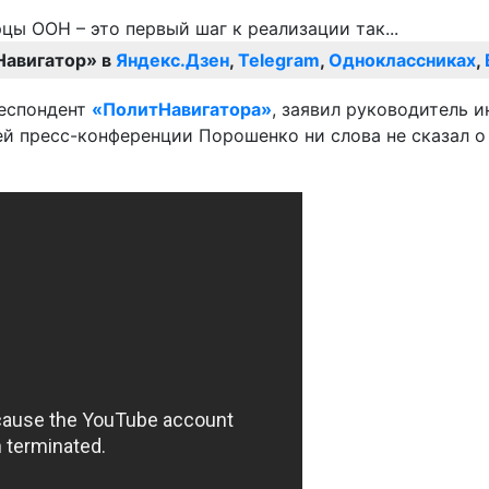
Навигатор» в
Яндекс.Дзен
,
Telegram
,
Одноклассниках
,
респондент
«ПолитНавигатора»
, заявил руководитель 
ей пресс-конференции Порошенко ни слова не сказал о 