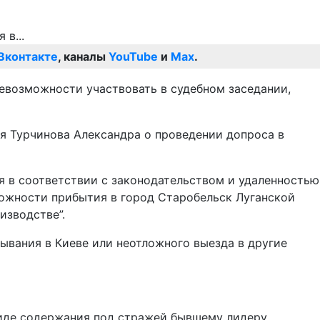
Вконтакте
, каналы
YouTube
и
Max
.
невозможности участвовать в судебном заседании,
ля Турчинова Александра о проведении допроса в
ся в соответствии с законодательством и удаленностью
можности прибытия в город Старобельск Луганской
изводстве”.
бывания в Киеве или неотложного выезда в другие
виде содержания под стражей бывшему лидеру