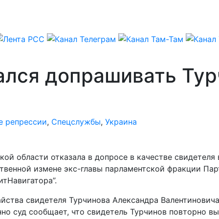
зался допрашивать Ту
е репрессии
,
Спецслужбы
,
Украина
ской области отказала в допросе в качестве свидете
ственной измене экс-главы парламентской фракции Пар
итНавигатора”.
тайства свидетеля Турчинова Александра Валентинович
 суд сообщает, что свидетель Турчинов повторно вызыв