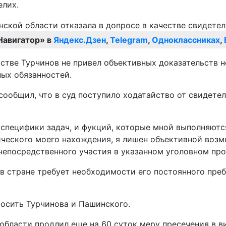
елих.
Навигатор» в
Яндекс.Дзен
,
Telegram
,
Одноклассниках
,
йстве Турчинов не привел объективных доказательств 
ных обязанностей.
сообщил, что в суд поступило ходатайство от свидете
м специфики задач, и фукций, которые мной выполняют
ического моего нахождения, я лишен объективной воз
 непосредственного участия в указанном уголовном про
 в стране требует необходимости его постоянного пре
росить Турчинова и Пашинского.
области продлил еще на 60 суток меру пресечения в 