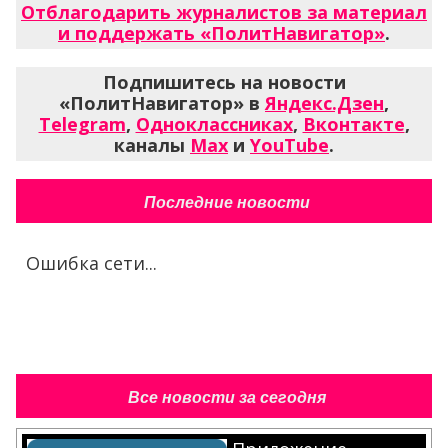
Отблагодарить журналистов за материал
и поддержать «ПолитНавигатор»
.
Подпишитесь на новости
«ПолитНавигатор» в
Яндекс.Дзен
,
Telegram
,
Одноклассниках
,
Вконтакте
,
каналы
Max
и
YouTube
.
Последние новости
Ошибка сети...
Все новости за сегодня