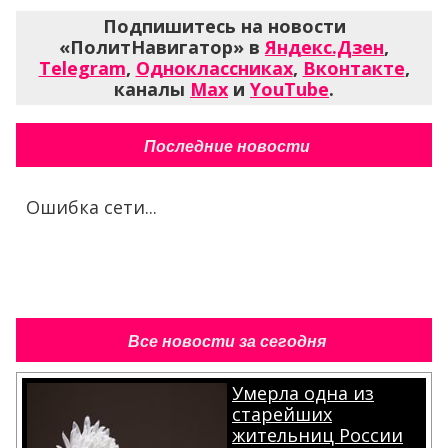
Подпишитесь на новости
«ПолитНавигатор» в
Яндекс.Дзен
,
Telegram
,
Одноклассниках
,
Вконтакте
,
каналы
Max
и
YouTube
.
Последние новости
Ошибка сети...
Все новости за сегодня
Умерла одна из
старейших
жительниц России