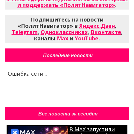
и поддержать «ПолитНавигатор»
.
Подпишитесь на новости
«ПолитНавигатор» в
Яндекс.Дзен
,
Telegram
,
Одноклассниках
,
Вконтакте
,
каналы
Max
и
YouTube
.
Последние новости
Ошибка сети...
Все новости за сегодня
В MAX запустили