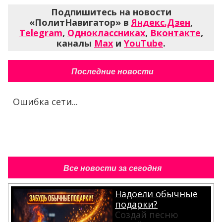
Подпишитесь на новости
«ПолитНавигатор» в
Яндекс.Дзен
,
Telegram
,
Одноклассниках
,
Вконтакте
,
каналы
Max
и
YouTube
.
Последние новости
Ошибка сети...
Все новости за сегодня
Надоели обычные
подарки?
Создай песню