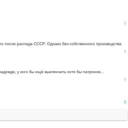
1
го после распада СССР. Однако без собственного производства 
1
дежде, у кого бы ещё выклянчить хотя бы патронов...  

1
2