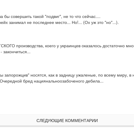
бы совершить такой "подвиг", не то что сейчас....

йх занимал не последнее место... Но!... (Ох уж это "но"...).
СКОГО производства, коего у украинцев оказалось достаточно мно
 закончиться...
 запорожцив" носятся, как в задницу ужаленые, по всему миру, в на
? Очередной бред нациянальноозабоченого дебила...
СЛЕДУЮЩИЕ КОММЕНТАРИИ