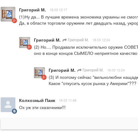
Григорий М.
18.03 12:17
(1)Ну да... В лучшие времена экономика украины не смогла 
Да, в области торговли оружием лет двадцать назад, укроре
Григорий М.
Григорий М.
18.03 12:24
(2) Но.... Продавали исключительно оружие СОВЕТ
оно в конце концов СЫМЕЛО неприятное качество -
Григорий М.
Григорий М.
18.03 12:24
(3) И поэтому сейчас "вильнолюбни нащадкы
Какое "откусить кусок рынка у Америки"??
Колхозный Панк
18.03 11:48
Ох уж эти сказочники!!!