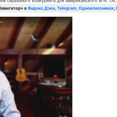
Навигатор» в
Яндекс.Дзен
,
Telegram
,
Одноклассниках
,