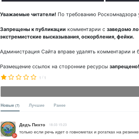
Уважаемые читатели!
По требованию Роскомнадзора 
Запрещены к публикации
комментарии с
заведомо л
экстремистские высказывания, оскорбления, фейки.
Администрация Сайта вправе удалять комментарии и 
Размещение ссылок на сторонние ресурсы
запрещено
/
1
1
Новые
Лучшие
Ранее
(7)
Дедъ Пихто
18.03 15:23
только если речь идет о говнометах и рогатках на резинк