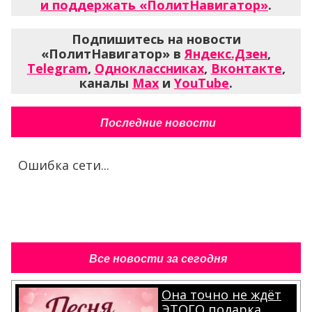
и поддержать «ПолитНавигатор»
.
Подпишитесь на новости
«ПолитНавигатор» в
Яндекс.Дзен
,
Telegram
,
Одноклассниках
,
Вконтакте
,
каналы
Max
и
YouTube
.
Последние новости
Ошибка сети...
Все новости за сегодня
Она точно не ждёт
ЭТОГО подарка