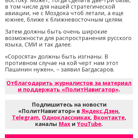
Востоку. Может, тогда сделать две-три базы,
в том числе для нашей стратегической
авиации, не с Моздока чтоб летали, а еще
южнее, ближе к ближневосточным целям.
Затем должны быть очень широкие
возможности для распространения русского
языка, СМИ и так далее.
«Соросята» должны быть изгнаны. В
противном случае на кой черт нам этот
Пашинин нужен», – заявил Багдасаров.
Отблагодарить журналистов за материал
и поддержать «ПолитНавигатор»
.
Подпишитесь на новости
«ПолитНавигатор» в
Яндекс.Дзен
,
Telegram
,
Одноклассниках
,
Вконтакте
,
каналы
Max
и
YouTube
.