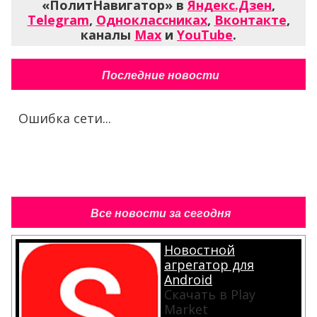
«ПолитНавигатор» в
Яндекс.Дзен
,
Telegram
,
Одноклассниках
,
Вконтакте
,
каналы
Max
и
YouTube
.
Последние новости
Ошибка сети...
Все новости за сегодня
Новостной
агрегатор для
Android
Скачать в Play
Market