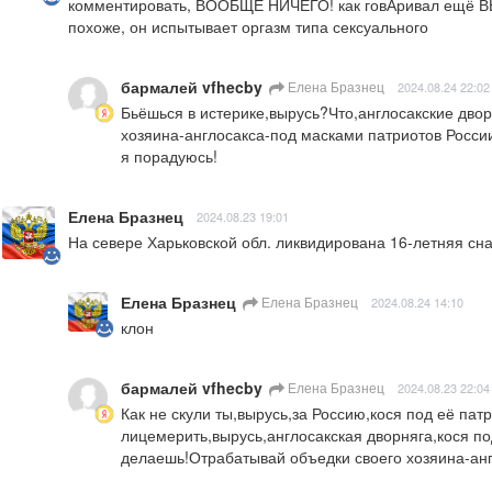
комментировать, ВООБЩЕ НИЧЕГО! как говАривал ещё ВЫСО
похоже, он испытывает оргазм типа сексуального
бармалей vfhecby
Елена Бразнец
2024.08.24 22:02
Бьёшься в истерике,вырусь?Что,англосакские дво
хозяина-англосакса-под масками патриотов России
я порадуюсь!
Елена Бразнец
2024.08.23 19:01
На севере Харьковской обл. ликвидирована 16-летняя сн
Елена Бразнец
Елена Бразнец
2024.08.24 14:10
клон
бармалей vfhecby
Елена Бразнец
2024.08.23 22:04
Как не скули ты,вырусь,за Россию,кося под её пат
лицемерить,вырусь,англосакская дворняга,кося по
делаешь!Отрабатывай объедки своего хозяина-анг