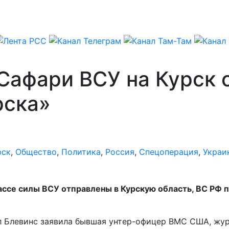
Сафари ВСУ на Курск
рска»
рск
,
Общество
,
Политика
,
Россия
,
Спецоперация
,
Украи
ассе силы ВСУ отправлены в Курскую область, ВС РФ
ел Блевинс заявила бывшая унтер-офицер ВМС США, жу