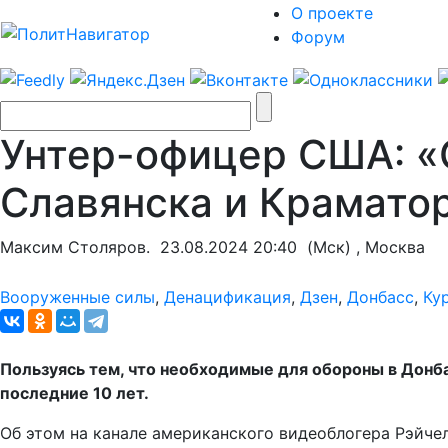
О проекте
Форум
Унтер-офицер США: «
Славянска и Крамато
Максим Столяров.
23.08.2024 20:40
(Мск) , Москва
Вооруженные силы
,
Денацификация
,
Дзен
,
Донбасс
,
Ку
Пользуясь тем, что необходимые для обороны в Донб
последние 10 лет.
Об этом на канале американского видеоблогера Рэйч