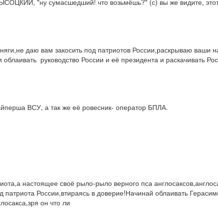
ЦКИЙ, "ну сумасшедший! что возьмёшь?" (с) вы же видите, этот 
рняги,не даю вам закосить под патриотов России,раскрываю ваши н
 облаивать  руководство России и её президента и раскачивать Рос
айперша ВСУ, а так же её ровесник- оператор БПЛА.
риота,а настоящее своё рыло-рыло верного пса англосаксов,англосак
д патриота России,втираясь в доверие!Начинай облаивать Герасимов
лосакса,зря он что ли