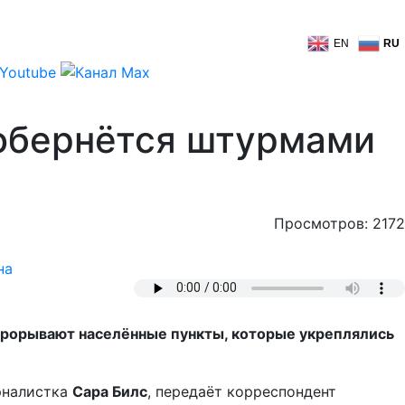
EN
RU
 обернётся штурмами
Просмотров: 2172
на
 прорывают населённые пункты, которые укреплялись
рналистка
Сара Билс
, передаёт корреспондент