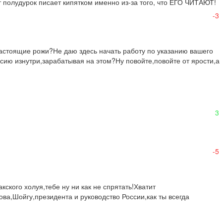
полудурок писает кипятком именно из-за того, что ЕГО ЧИТАЮТ! 
-3
астоящие рожи?Не даю здесь начать работу по указанию вашего 
сию изнутри,зарабатывая на этом?Ну повойте,повойте от ярости,а 
3
-5
ского холуя,тебе ну ни как не спрятать!Хватит 
а,Шойгу,президента и руководство России,как ты всегда 