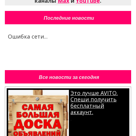
каналы
Max
и
YouTube
.
Последние новости
Ошибка сети...
Все новости за сегодня
Это лучше AVITO.
Спеши получить
бесплатный
аккаунт.
.