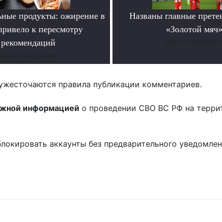
ьные продукты: ожирение в
Названы главные прете
ривело к пересмотру
«Золотой мяч
рекомендаций
Читать подробне
Читать подробнее
ужесточаются правила публикации комментариев.
ожной информацией
о проведении СВО ВС РФ на терри
блокировать аккаунты без предварительного уведомле
!