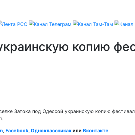
украинскую копию фес
елке Затока под Одессой украинскую копию фестиваля 
я.
am
,
Facebook
,
Одноклассниках
или
Вконтакте