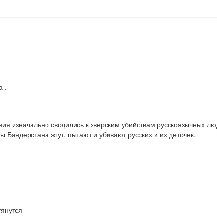
а .
я изначально сводились к зверским убийствам русскоязычных людей,
ны Бандерстана жгут, пытают и убивают русских и их деточек.
тянутся