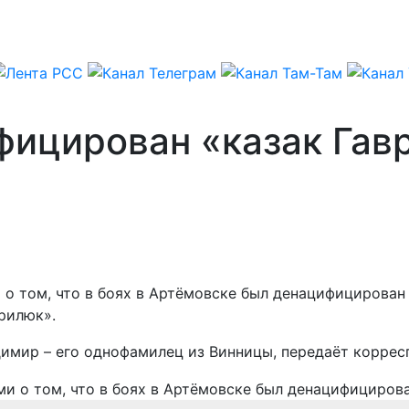
ицирован «казак Гавр
о том, что в боях в Артёмовске был денацифицирован
врилюк».
адимир – его однофамилец из Винницы, передаёт корре