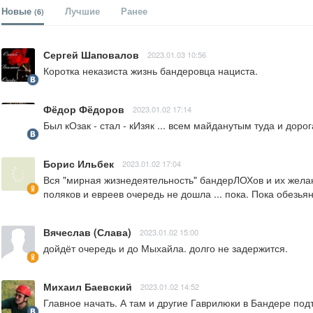
Новые
Лучшие
Ранее
(6)
Сергей Шаповалов
2023.01.03 10:56
Коротка неказиста жизнь бандеровца нациста.
Фёдор Фёдоров
2023.01.02 17:14
Был кОзак - стал - кИзяк ... всем майданутым туда и дорог
Борис Ильбек
2023.01.02 17:04
Вся "мирная жизнедеятельность" бандерЛОХов и их желани
поляков и евреев очередь не дошла ... пока. Пока обезья
Вячеслав (Слава)
2023.01.02 15:00
дойдёт очередь и до Мыхайла. долго не задержится.
Михаил Баевский
2023.01.02 14:52
Главное начать. А там и другие Гаврилюки в Бандере под