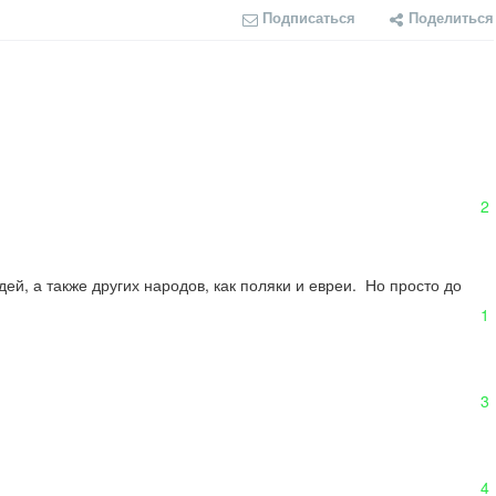
Подписаться
Поделиться
2
 а также других народов, как поляки и евреи.  Но просто до 
1
3
4