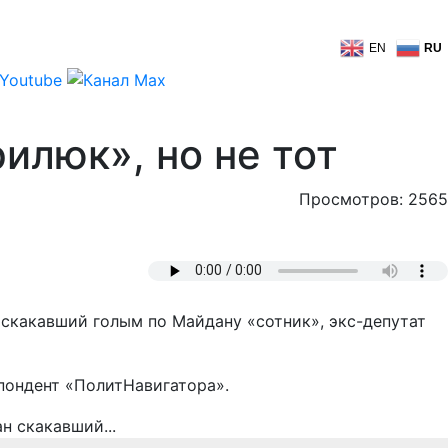
EN
RU
илюк», но не тот
Просмотров: 2565
 скакавший голым по Майдану «сотник», экс-депутат
спондент «ПолитНавигатора».