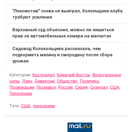
Категории:
Беспредел
,
Ближний Восток
,
Вооруженные
силы
,
Дзен
,
Диверсии
,
Общество
,
Политика
,
Провокации
,
Произвол
,
Россия
,
Сирия
,
Скандал
,
США
,
Терроризм
Тэги:
США
,
терроризм