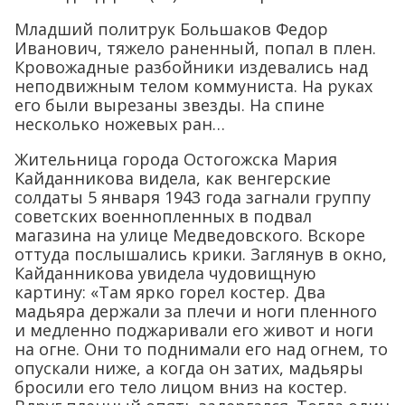
Младший политрук Большаков Федор
Иванович, тяжело раненный, попал в плен.
Кровожадные разбойники издевались над
неподвижным телом коммуниста. На руках
его были вырезаны звезды. На спине
несколько ножевых ран…
Жительница города Остогожска Мария
Кайданникова видела, как венгерские
солдаты 5 января 1943 года загнали группу
советских военнопленных в подвал
магазина на улице Медведовского. Вскоре
оттуда послышались крики. Заглянув в окно,
Кайданникова увидела чудовищную
картину: «Там ярко горел костер. Два
мадьяра держали за плечи и ноги пленного
и медленно поджаривали его живот и ноги
на огне. Они то поднимали его над огнем, то
опускали ниже, а когда он затих, мадьяры
бросили его тело лицом вниз на костер.