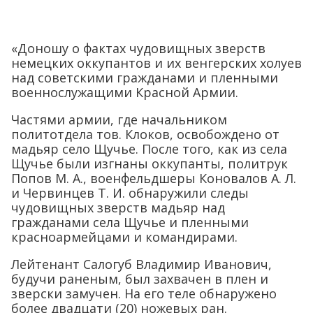
«Доношу о фактах чудовищных зверств
немецких оккупантов и их венгерских холуев
над советскими гражданами и пленными
военнослужащими Красной Армии.
Частями армии, где начальником
политотдела тов. Клоков, освобождено от
мадьяр село Щучье. После того, как из села
Щучье были изгнаны оккупанты, политрук
Попов М. А., военфельдшеры Коновалов А. Л.
и Червинцев Т. И. обнаружили следы
чудовищных зверств мадьяр над
гражданами села Щучье и пленными
красноармейцами и командирами.
Лейтенант Салогуб Владимир Иванович,
будучи раненым, был захвачен в плен и
зверски замучен. На его теле обнаружено
более двадцати (20) ножевых ран.