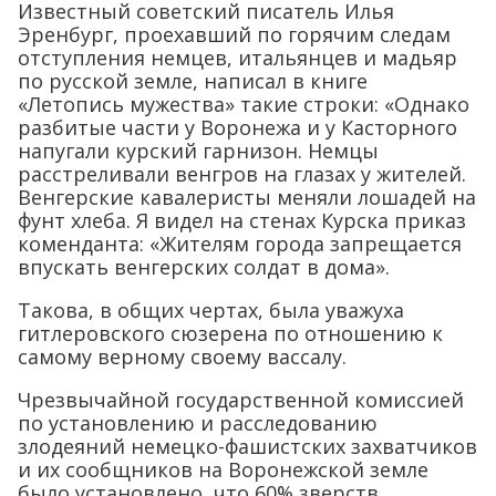
Известный советский писатель Илья
Эренбург, проехавший по горячим следам
отступления немцев, итальянцев и мадьяр
по русской земле, написал в книге
«Летопись мужества» такие строки: «Однако
разбитые части у Воронежа и у Касторного
напугали курский гарнизон. Немцы
расстреливали венгров на глазах у жителей.
Венгерские кавалеристы меняли лошадей на
фунт хлеба. Я видел на стенах Курска приказ
коменданта: «Жителям города запрещается
впускать венгерских солдат в дома».
Такова, в общих чертах, была уважуха
гитлеровского сюзерена по отношению к
самому верному своему вассалу.
Чрезвычайной государственной комиссией
по установлению и расследованию
злодеяний немецко-фашистских захватчиков
и их сообщников на Воронежской земле
было установлено, что 60% зверств