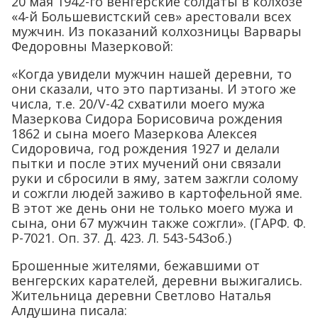
20 мая 1942-го венгерские солдаты в колхозе
«4-й Большевистский сев» арестовали всех
мужчин. Из показаний колхозницы Варвары
Федоровны Мазерковой:
«Когда увидели мужчин нашей деревни, то
они сказали, что это партизаны. И этого же
числа, т.е. 20/V-42 схватили моего мужа
Мазеркова Сидора Борисовича рождения
1862 и сына моего Мазеркова Алексея
Сидоровича, год рождения 1927 и делали
пытки и после этих мучений они связали
руки и сбросили в яму, затем зажгли солому
и сожгли людей заживо в картофельной яме.
В этот же день они не только моего мужа и
сына, они 67 мужчин также сожгли». (ГАРФ. Ф.
Р-7021. Оп. 37. Д. 423. Л. 543-543об.)
Брошенные жителями, бежавшими от
венгерских карателей, деревни выжигались.
Жительница деревни Светлово Наталья
Алдушина писала: