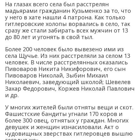
На глазах всего села был расстрелян
мадьярами гражданин Кузьменко за то, что
у него в хате нашли 4 патрона. Как только
гитлеровские холопы ворвались в село, так
сразу же стали забирать всех мужчин от 13
до 80 лет и угонять в свой тыл.
Более 200 человек было вывезено ими из
села Щучье. Из них расстреляли за селом 13
человек. В числе расстрелянных оказались
Пивоваров Никита Никифорович, его сын
Пивоваров Николай, Зыбин Михаил
Николаевич, заведующий школой; Шевелев
Захар Федорович, Коржев Николай Павлович
и др.
У многих жителей были отняты вещи и скот.
Фашистские бандиты угнали 170 коров и
более 300 овец, отнятых у граждан. Многих
девушек и женщин изнасиловали. Акт о
чудовищных зверствах гитлеровцев вышлю