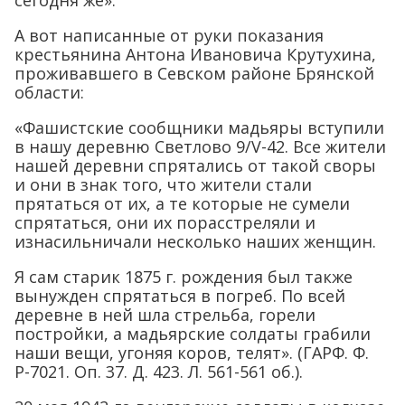
сегодня же».
А вот написанные от руки показания
крестьянина Антона Ивановича Крутухина,
проживавшего в Севском районе Брянской
области:
«Фашистские сообщники мадьяры вступили
в нашу деревню Светлово 9/V-42. Все жители
нашей деревни спрятались от такой своры
и они в знак того, что жители стали
прятаться от их, а те которые не сумели
спрятаться, они их порасстреляли и
изнасильничали несколько наших женщин.
Я сам старик 1875 г. рождения был также
вынужден спрятаться в погреб. По всей
деревне в ней шла стрельба, горели
постройки, а мадьярские солдаты грабили
наши вещи, угоняя коров, телят». (ГАРФ. Ф.
Р-7021. Оп. 37. Д. 423. Л. 561-561 об.).