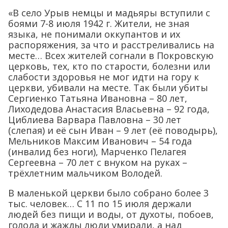
«В село Урыв немцы и мадьяры вступили с
боями 7-8 июля 1942 г. Жители, не зная
языка, не понимали оккупантов и их
распоряжения, за что и расстреливались на
месте… Всех жителей согнали в Покровскую
церковь, тех, кто по старости, болезни или
слабости здоровья не мог идти на гору к
церкви, убивали на месте. Так были убиты
Сергиенко Татьяна Ивановна – 80 лет,
Лиходедова Анастасия Власьевна – 92 года,
Циблиева Варвара Павловна – 30 лет
(слепая) и её сын Иван – 9 лет (её поводырь),
Мельников Максим Иванович – 54 года
(инвалид без ноги), Марченко Пелагея
Сергеевна – 70 лет с внуком на руках –
трёхлетним мальчиком Володей.
В маленькой церкви было собрано более 3
тыс. человек… С 11 по 15 июля держали
людей без пищи и воды, от духоты, побоев,
голода и жажды люди умирали, а над