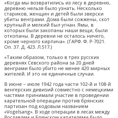
«Когда мы возвратились из лесу в деревню,
деревню нельзя было узнать. Несколько
стариков, женщин и детей были зверски
убиты венграми. Дома были сожжены, скот
крупный и мелкий был угнан. Ямы, в
которых были закопаны наши вещи, были
откопаны. В деревни не осталось ничего,
кроме черного кирпича». (ГАРФ. Ф. Р-7021.
Оп. 37. Д. 423. Л.517.)
«Таким образом, только в трех русских
деревнях Севского района за 20 дней
венграми было убито не менее 420 мирных
жителей. И это не единичные случаи.
В июне – июле 1942 года части 102-й и 108-й
венгерских дивизий совместно с немецкими
частями принимали участие в проведении
карательной операции против брянских
партизан под кодовым названием
«Vogelsang». В ходе операции в лесах между
Рославлем и Брянском карателями было