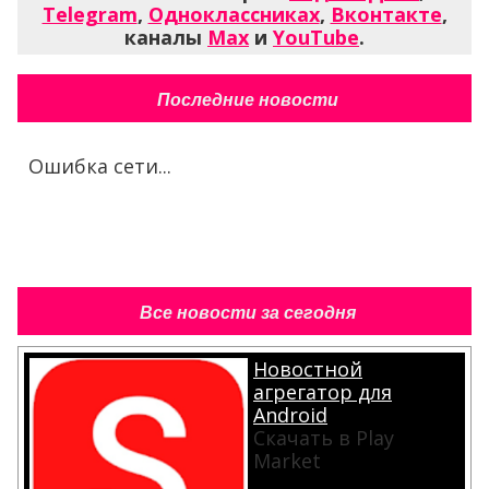
Telegram
,
Одноклассниках
,
Вконтакте
,
каналы
Max
и
YouTube
.
Последние новости
Ошибка сети...
Все новости за сегодня
Новостной
агрегатор для
Android
Скачать в Play
Market