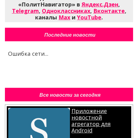
«ПолитНавигатор» в
Яндекс.Дзен
,
Telegram
,
Одноклассниках
,
Вконтакте
,
каналы
Max
и
YouTube
.
Последние новости
Ошибка сети...
Все новости за сегодня
Приложение
новостной
агрегатор для
Android
.