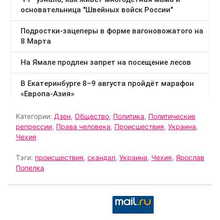
Категории:
Дзен
,
Общество
,
Политика
,
Политические
репрессии
,
Права человека
,
Происшествия
,
Украина
,
Чехия
Тэги:
происшествия
,
скандал
,
Украина
,
Чехия
,
Ярослав
Попелка