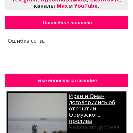
каналы
Max
и
YouTube
.
Последние новости
Ошибка сети...
Все новости за сегодня
Иран и Оман
договорились об
открытии
Ормузского
пролива
Читать подробнее