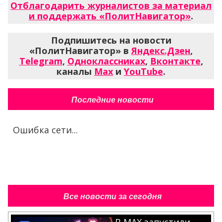
Отблагодарить журналистов за материал
и поддержать «ПолитНавигатор»
.
Подпишитесь на новости
«ПолитНавигатор» в
Яндекс.Дзен
,
Telegram
,
Одноклассниках
,
Вконтакте
,
каналы
Max
и
YouTube
.
Последние новости
Ошибка сети...
Все новости за сегодня
В MAX запустили