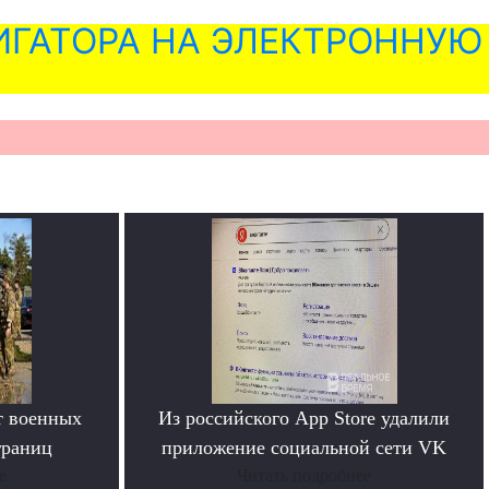
ГАТОРА НА ЭЛЕКТРОННУЮ
т военных
Из российского App Store удалили
границ
приложение социальной сети VK
е
Читать подробнее