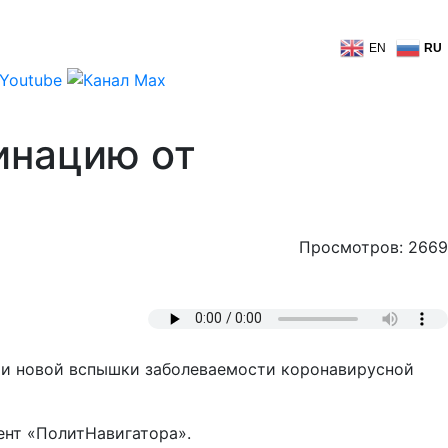
EN
RU
инацию от
Просмотров: 2669
 и новой вспышки заболеваемости коронавирусной
ент «ПолитНавигатора».