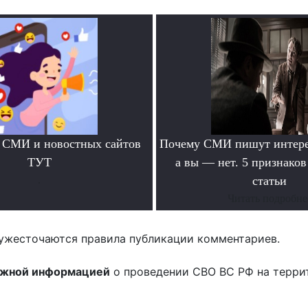
 СМИ и новостных сайтов
Почему СМИ пишут интере
ТУТ
а вы — нет. 5 признако
.
статьи
Читать подробне
ужесточаются правила публикации комментариев.
ожной информацией
о проведении СВО ВС РФ на терри