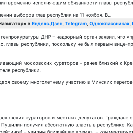
ачил временно исполняющим обязанности главы респуб
Навигатор» в
Яндекс.Дзен
,
Telegram
,
Одноклассниках
,
 генпрокуратуры ДНР – надзорный орган заявил, что «
о. главы республики, поскольку не был первым вице-п
аивающий московских кураторов – ранее близкий к Кр
теля республики.
даря своему многолетнему участию в Минских перегово
осковских кураторов и местных депутатов. Граждане ск
Пушилин получил абсолютную власть в республике. Как 
рейтинге) – увидим ближайшее время», – комментируе