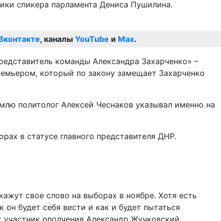
лики спикера парламента Дениса Пушилина.
Вконтакте
, каналы
YouTube
и
Max
.
представитель команды Александра Захарченко» –
ремьером, который по закону замещает Захарченко
емлю политолог Алексей Чеснаков указывал именно на
рах в статусе главного представителя ДНР.
ажут свое слово на выборах в ноябре. Хотя есть
он будет себя вести и как и будет пытаться
т участник ополчения Александр Жучковский.