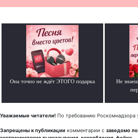
Она точно не ждёт ЭТОГО подарка
Не знаеш
.
пе
Уважаемые читатели!
По требованию Роскомнадзора 
Запрещены к публикации
комментарии с
заведомо л
экстремистские высказывания, оскорбления, фейки.