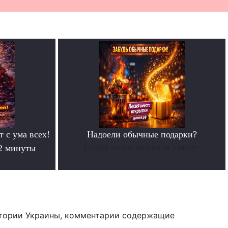
т с ума всех!
Надоели обычные подарки?
 2 минуты
Создай песню онлайн за 5 минут
тории Украины, комментарии содержащие