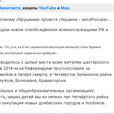
Вконтакте
, каналы
YouTube
и
Max
.
 полному обрушению проекта «Украина – антиРоссия».
каждом новом освобождённом военнослужащими РФ и
». По сути, за 8 лет украинской оккупации неонацистская Украина
йх, воспитывая «идеальных арийцев».
роводилось с целью мести всем жителям шахтёрского
 в 2014–м на Референдуме проголосовали за
вляли в лагеря смерти, в Четвёртом Зеленском рейхе
уполе, Волновахе, Краматорске.
кольных и общеобразовательных организациях,
ть, наших детей мы из липких лап Четвёртого рейха
ой оккупации новых донбасских городов и посёлков.