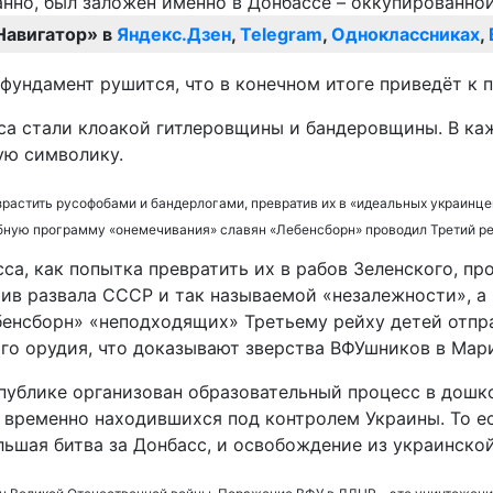
Навигатор» в
Яндекс.Дзен
,
Telegram
,
Одноклассниках
,
 фундамент рушится, что в конечном итоге приведёт к
сса стали клоакой гитлеровщины и бандеровщины. В 
ую символику.
растить русофобами и бандерлогами, превратив их в «идеальных украинцев
обную программу «онемечивания» славян «Лебенсборн» проводил Третий ре
са, как попытка превратить их в рабов Зеленского, п
тив развала СССР и так называемой «незалежности», а
бенсборн» «неподходящих» Третьему рейху детей отпра
го орудия, что доказывают зверства ВФУшников в Мари
спублике организован образовательный процесс в дош
временно находившихся под контролем Украины. То ес
большая битва за Донбасс, и освобождение из украинск