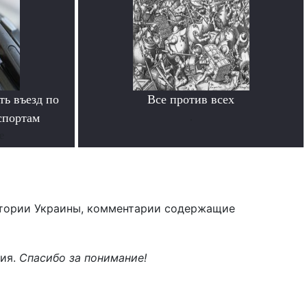
ь въезд по
Все против всех
спортам
.
е
тории Украины, комментарии содержащие
ния.
Спасибо за понимание!