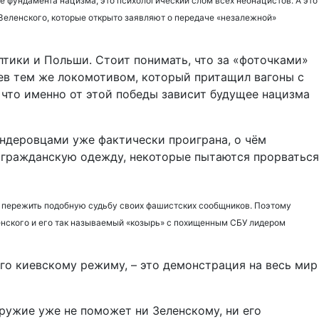
 фундамента нацизма, это психологический слом всех неонацистов. А это
 Зеленского, которые открыто заявляют о передаче «незалежной»
лтики и Польши. Стоит понимать, что за «фоточками»
ев тем же локомотивом, который притащил вагоны с
 что именно от этой победы зависит будущее нацизма
андеровцами уже фактически проиграна, о чём
в гражданскую одежду, некоторые пытаются прорваться
 пережить подобную судьбу своих фашистских сообщников. Поэтому
енского и его так называемый «козырь» с похищенным СБУ лидером
ого киевскому режиму, – это демонстрация на весь мир
оружие уже не поможет ни Зеленскому, ни его