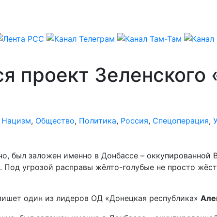
ся проект Зеленского
,
Нацизм
,
Общество
,
Политика
,
Россия
,
Спецоперация
,
но, был заложен именно в Донбассе – оккупированной В
 Под угрозой расправы жёлто-голубые не просто жёстк
 пишет один из лидеров ОД «Донецкая республика»
Але