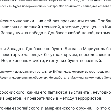
н Великой Отечественной войны. Поражение ВФУ в ЛДНР – это уничтожение
иРоссия», будет повержен очень быстро. Это понимают и западные хозяева
йские чиновники – на сей раз президенты стран Приба
 эшелоны с военной техникой, которые дотащены в Ки
 Западу нужна победа в Донбассе любой ценой, потому
ы и Запада в Донбассе не будет. Битва за Мариуполь б
, некоторые «азовцы» бегут как крысы, переодеваясь 
Но, в конечном счёте, итог у них будет печальный.
енскому и деморализует остальных ВФУшников, которым вскоре предстоит
Азов» и укреплении их обороны». Не сработал в Мариупольском кейсе Зел
российского, каким его пытаются выставить), неугодн
 из берегов, и превратились в методу террористов.
 тонны европейского и американского оружия. Но это 