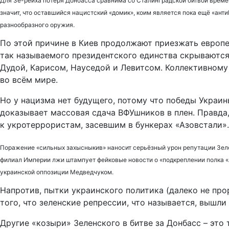
Для Зе-рейха потеря Донбасса сравнима со Сталинградской битвой времё
значит, что оставшийся нацистский «домик», коим является пока ещё «ант
разнообразного оружия.
По этой причине в Киев продолжают приезжать европе
так называемого президентского единства скрываются
Дудой, Карисом, Науседой и Левитсом. Коллективному
во всём мире.
Но у нацизма нет будущего, потому что победы Украин
доказывает массовая сдача ВФУшников в плен. Правда
к укротеррористам, засевшим в бункерах «Азовстали». 
Поражение «сильных захысныкив» наносит серьёзный урон репутации Зел
филиал Империи лжи штампует фейковые новости о «подкреплении полка «
украинской оппозиции Медведчуком.
Напротив, пытки украинского политика (далеко не про
того, что зеленские репрессии, что называется, вышли
Другие «козыри» Зеленского в битве за Донбасс – это