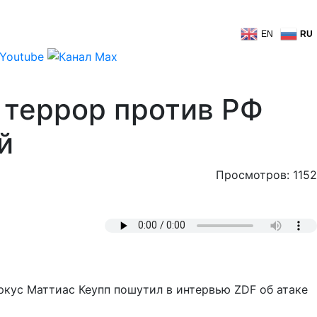
EN
RU
 террор против РФ
й
Просмотров: 1152
кус Маттиас Кеупп пошутил в интервью ZDF об атаке