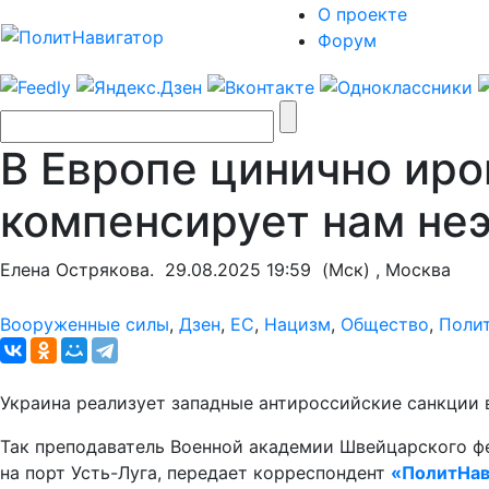
О проекте
Форум
В Европе цинично иро
компенсирует нам не
Елена Острякова.
29.08.2025 19:59
(Мск) , Москва
Вооруженные силы
,
Дзен
,
ЕС
,
Нацизм
,
Общество
,
Поли
Украина реализует западные антироссийские санкции
Так преподаватель Военной академии Швейцарского фе
на порт Усть-Луга, передает корреспондент
«ПолитНав