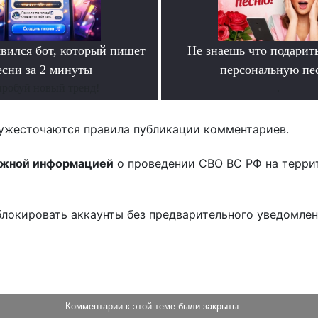
ился бот, который пишет
Не знаешь что подарит
есни за 2 минуты
персональную пе
робуй новый тренд!
.
ужесточаются правила публикации комментариев.
ожной информацией
о проведении СВО ВС РФ на терри
блокировать аккаунты без предварительного уведомле
!
Комментарии к этой теме были закрыты