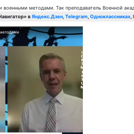
Навигатор» в
Яндекс.Дзен
,
Telegram
,
Одноклассниках
,