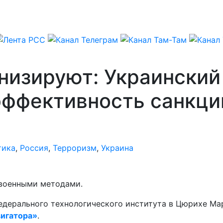
низируют: Украинский
эффективность санкци
тика
,
Россия
,
Терроризм
,
Украина
 военными методами.
дерального технологического института в Цюрихе Мар
игатора»
.