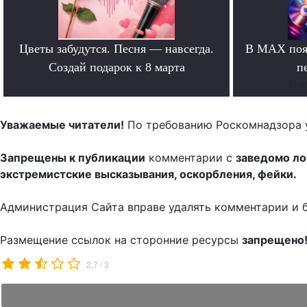
Цветы забудутся. Песня — навсегда.
В MAX появ
Создай подарок к 8 марта
п
.
Поп
Уважаемые читатели!
По требованию Роскомнадзора 
Запрещены к публикации
комментарии с
заведомо л
экстремистские высказывания, оскорбления, фейки.
Администрация Сайта вправе удалять комментарии и 
Размещение ссылок на сторонние ресурсы
запрещено
/
2.7
3