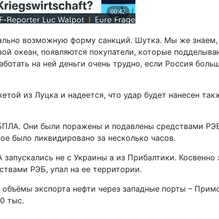
мально возможную форму санкций. Шутка. Мы же знаем,
овой океан, появляются покупатели, которые подделыв
работать на ней деньги очень трудно, если Россия боль
акетой из Луцка и надеется, что удар будет нанесен т
 БПЛА. Они были поражены и подавлены средствами РЭ
ое было ликвидировано за несколько часов.
запускались не с Украины а из Прибалтики. Косвенно 
ствами РЭБ, упал на ее территории.
ь объёмы экспорта нефти через западные порты – Примо
0 тыс.