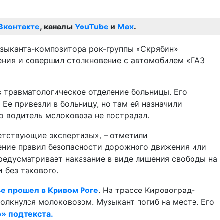
Вконтакте
, каналы
YouTube
и
Max
.
узыканта-композитора рок-группы «Скрябин»
жения и совершил столкновение с автомобилем «ГАЗ
 травматологическое отделение больницы. Его
Ее привезли в больницу, но там ей назначили
о водитель молоковоза не пострадал.
етствующие экспертизы», – отметили
ение правил безопасности дорожного движения или
редусматривает наказание в виде лишения свободы на
 без такового.
ье прошел в Кривом Роге
. На трассе Кировоград-
толкнулся молоковозом. Музыкант погиб на месте. Его
» подтекста.