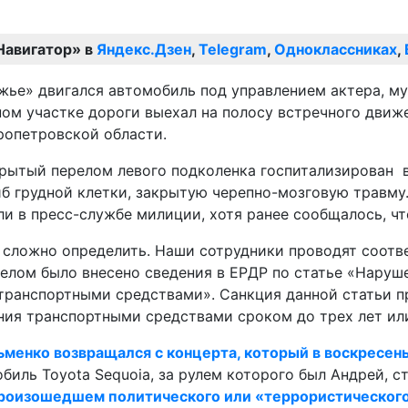
Навигатор» в
Яндекс.Дзен
,
Telegram
,
Одноклассниках
,
ожье» двигался автомобиль под управлением актера, м
ном участке дороги выехал на полосу встречного дви
ропетровской области.
рытый перелом левого подколенка госпитализирован в
б грудной клетки, закрытую черепно-мозговую травму. 
ли в пресс-службе милиции, хотя ранее сообщалось, чт
 сложно определить. Наши сотрудники проводят соотв
елом было внесено сведения в ЕРДР по статье «Наруш
транспортными средствами». Санкция данной статьи п
ния транспортными средствами сроком до трех лет или
ьменко возвращался с концерта, который в воскресен
биль Toyota Sequoia, за рулем которого был Андрей, с
произошедшем политического или «террористического