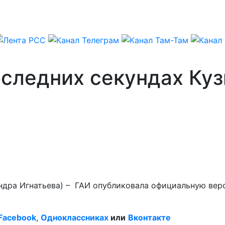
оследних секундах Ку
андра Игнатьева) – ГАИ опубликовала официальную ве
Facebook
,
Одноклассниках
или
Вконтакте