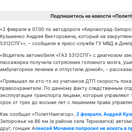
Подпишитесь на новости «Полит
«2 февраля в 07.00 по автодороге «Кировоград-Запор
Кузьменко Андрея Викторовича, который на закруглен
5312СПГ»», – сообщили в пресс-службе ГУ МВД в Днеп
«Водитель автомобиля «ГАЗ 5312СПГ» с диагнозом зак
пассажирка получила сотрясение головного мозга, уши
амбулаторное лечение и отпустили домой», – рассказа
«Превышал ли кто-то из учатников ДТП скорость пока
правоохранители. По данному факту следственным отд
эксплуатации транспорта лицами, которые управляют 
срок от трех до восьми лет с лишением права управле
Как сообщал «ПолитНаигатор»,
2 февраля, Андрей Куз
Запорожье на 86 км (в районе села Терноватка) автомо
друг, гонщик А
лексей Мочанов попросил не искать в 