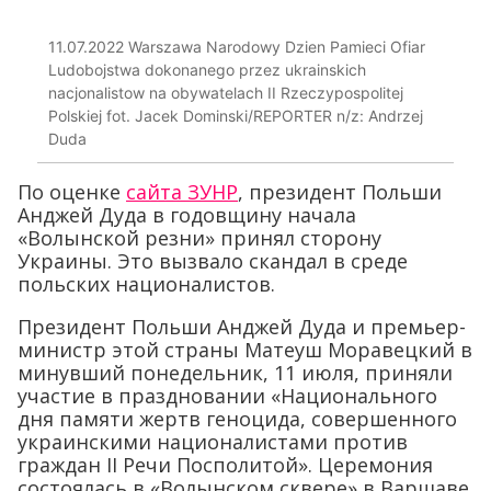
11.07.2022 Warszawa Narodowy Dzien Pamieci Ofiar
Ludobojstwa dokonanego przez ukrainskich
nacjonalistow na obywatelach II Rzeczypospolitej
Polskiej fot. Jacek Dominski/REPORTER n/z: Andrzej
Duda
По оценке
сайта ЗУНР
, президент Польши
Анджей Дуда в годовщину начала
«Волынской резни» принял сторону
Украины. Это вызвало скандал в среде
польских националистов.
Президент Польши Анджей Дуда и премьер-
министр этой страны Матеуш Моравецкий в
минувший понедельник, 11 июля, приняли
участие в праздновании «Национального
дня памяти жертв геноцида, совершенного
украинскими националистами против
граждан II Речи Посполитой». Церемония
состоялась в «Волынском сквере» в Варшаве