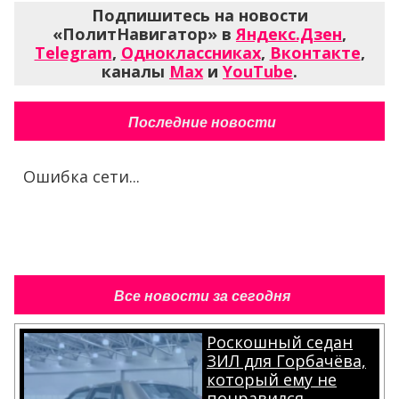
Подпишитесь на новости
«ПолитНавигатор» в
Яндекс.Дзен
,
Telegram
,
Одноклассниках
,
Вконтакте
,
каналы
Max
и
YouTube
.
Последние новости
Ошибка сети...
Все новости за сегодня
Роскошный седан
ЗИЛ для Горбачёва,
который ему не
понравился