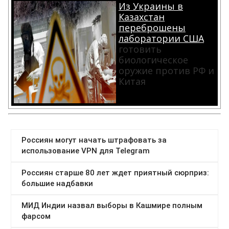
Из Украины в
Казахстан
переброшены
лаборатории США
готовить
биологическое
оружие против РФ и
Китая