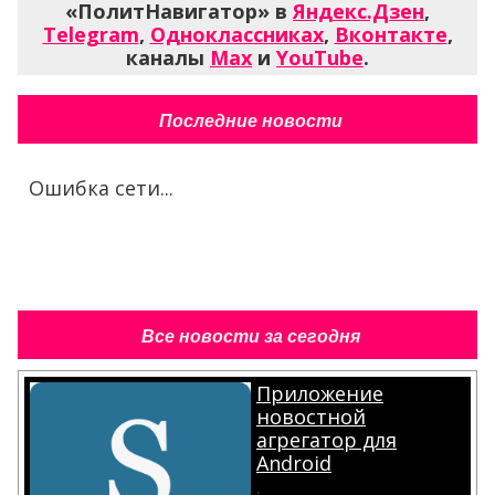
«ПолитНавигатор» в
Яндекс.Дзен
,
Telegram
,
Одноклассниках
,
Вконтакте
,
каналы
Max
и
YouTube
.
Последние новости
Ошибка сети...
Все новости за сегодня
Приложение
новостной
агрегатор для
Android
.