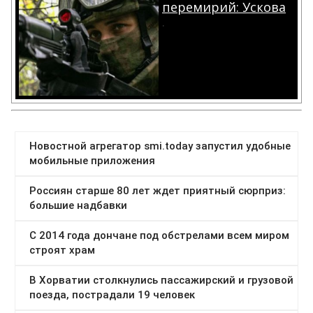
перемирий: Ускова
.