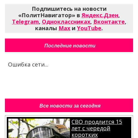
Подпишитесь на новости
«ПолитНавигатор» в
Яндекс.Дзен
,
Telegram
,
Одноклассниках
,
Вконтакте
,
каналы
Max
и
YouTube
.
Последние новости
Ошибка сети...
Все новости за сегодня
СВО продлится 15
лет с чередой
коротких