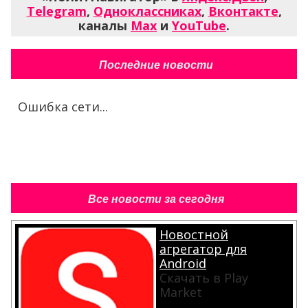
Telegram
,
Одноклассниках
,
Вконтакте
,
каналы
Max
и
YouTube
.
Последние новости
Ошибка сети...
Все новости за сегодня
Новостной
агрегатор для
Android
Скачать в Play
Market