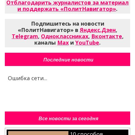
Отблагодарить журналистов за материал
и поддержать «ПолитНавигатор»
.
Подпишитесь на новости
«ПолитНавигатор» в
Яндекс.Дзен
,
Telegram
,
Одноклассниках
,
Вконтакте
,
каналы
Max
и
YouTube
.
Последние новости
Ошибка сети...
Все новости за сегодня
10 способов