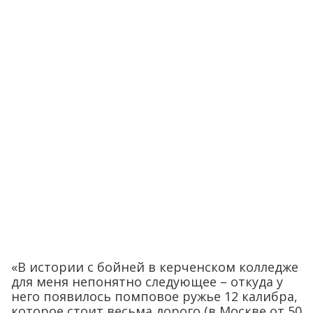
«В истории с бойней в керченском колледже
для меня непонятно следующее – откуда у
него появилось помповое ружье 12 калибра,
которое стоит весьма дорого (в Москве от 50