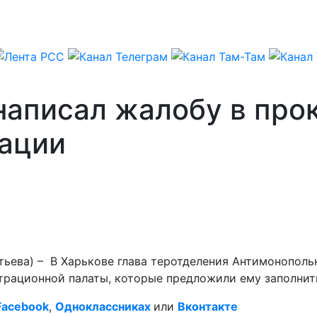
написал жалобу в про
ации
тьева) – В Харькове глава теротделения Антимонополь
трационной палаты, которые предложили ему заполнит
Facebook
,
Одноклассниках
или
Вконтакте