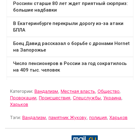
Категории:
Вандализм
,
Местная власть
,
Общество
,
Провокации
,
Происшествия
,
Спецслужбы
,
Украина
,
Харьков
Тэги:
Вандализм
,
памятник Жукову
,
полиция
,
Харьков