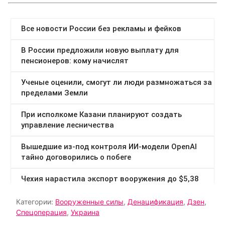
Категории:
Вооруженные силы
,
Денацификация
,
Дзен
,
Спецоперация
,
Украина