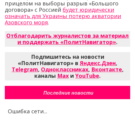
прицелом на выборы разрыв «Большого
договора» с Россией
будет юридически
означать для Украины потерю акватории
Азовского моря
.
Отблагодарить журналистов за материал
и поддержать «ПолитНавигатор»
.
Подпишитесь на новости
«ПолитНавигатор» в
Яндекс.Дзен
,
Telegram
,
Одноклассниках
,
Вконтакте
,
каналы
Max
и
YouTube
.
Последние новости
Ошибка сети...