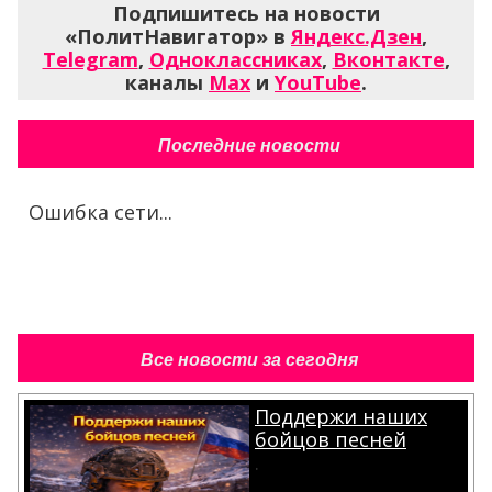
Подпишитесь на новости
«ПолитНавигатор» в
Яндекс.Дзен
,
Telegram
,
Одноклассниках
,
Вконтакте
,
каналы
Max
и
YouTube
.
Последние новости
Ошибка сети...
Все новости за сегодня
Поддержи наших
бойцов песней
.