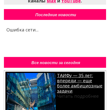
каналы
Max
и
YouTube
.
Последние новости
Ошибка сети...
Все новости за сегодня
ТАИФу — 35 лет:
впереди — еще
более амбициозные
задачи
Читать подробнее