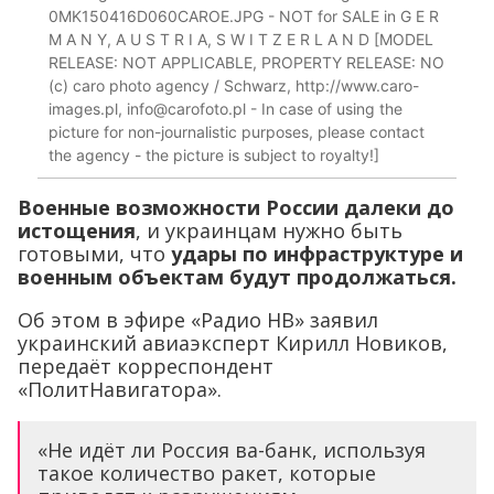
0MK150416D060CAROE.JPG - NOT for SALE in G E R
M A N Y, A U S T R I A, S W I T Z E R L A N D [MODEL
RELEASE: NOT APPLICABLE, PROPERTY RELEASE: NO
(c) caro photo agency / Schwarz, http://www.caro-
images.pl, info@carofoto.pl - In case of using the
picture for non-journalistic purposes, please contact
the agency - the picture is subject to royalty!]
Военные возможности России далеки до
истощения
, и украинцам нужно быть
готовыми, что
удары по инфраструктуре и
военным объектам будут продолжаться.
Об этом в эфире «Радио НВ» заявил
украинский авиаэксперт Кирилл Новиков,
передаёт корреспондент
«ПолитНавигатора».
«Не идёт ли Россия ва-банк, используя
такое количество ракет, которые