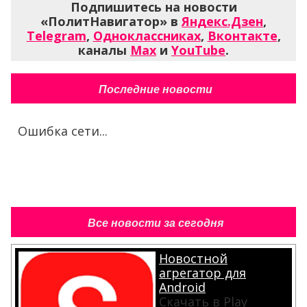
Подпишитесь на новости
«ПолитНавигатор» в
Яндекс.Дзен
,
Telegram
,
Одноклассниках
,
Вконтакте
,
каналы
Max
и
YouTube
.
Последние новости
Ошибка сети...
Все новости за сегодня
Новостной
агрегатор для
Android
Скачать в Play