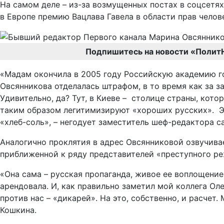
На самом деле – из-за возмущенных постах в соцсетях
в Европе премию Вацлава Гавела в области прав челове
Подпишитесь на новости «Полит
«Мадам окончила в 2005 году Российскую академию го
Овсянникова отделалась штрафом, в то время как за з
Удивительно, да? Тут, в Киеве – столице страны, кот
таким образом легитимизируют «хороших русских». Эт
«хлеб-соль», – негодует заместитель шеф-редактора с
Аналогично проклятия в адрес Овсянниковой озвучива
приближенной к ряду представителей «преступного р
«Она сама – русская пропаганда, живое ее воплощение 
арендовала. И, как правильно заметил мой коллега Ол
против нас – «дикарей». На это, собственно, и расчет
Кошкина.