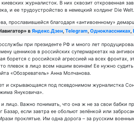
 киевских журналисток. В них сквозит откровенная за
ка, и ее трудоустройство в немецкий холдинг Die Welt
Навигатор» в
Яндекс.Дзен
,
Telegram
,
Одноклассниках
,
сслужбы при президенте РФ и много лет продуцировал
амену ценников в российских супермаркетах на антиво
орая борется с российской агрессией на всех фронтах,
о плевок в лицо всем нашим воинам! Ее нужно судить 
айта «Обозреватель» Анна Молчанова.
ет и скрывающаяся под псевдонимом журналистка Соня
ежима Януковича».
и лицо. Важно понимать, что она ж не за свои бабки пр
ег Базар, если завтра ее обольют зелёнкой или заброс
. Мрази проклятые. Им одна дорога – за русским военн