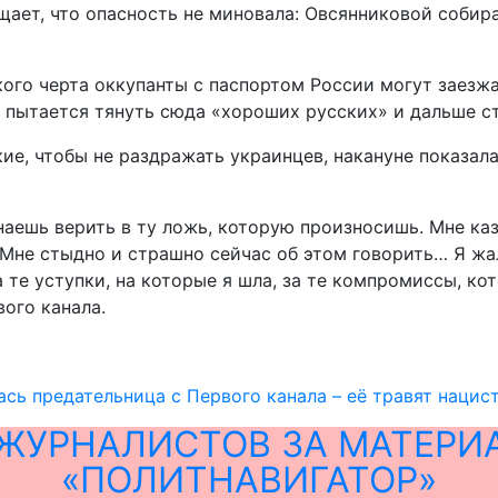
ает, что опасность не миновала: Овсянниковой собира
ого черта оккупанты с паспортом России могут заезжат
о пытается тянуть сюда «хороших русских» и дальше с
ие, чтобы не раздражать украинцев, накануне показал
инаешь верить в ту ложь, которую произносишь. Мне каз
Мне стыдно и страшно сейчас об этом говорить… Я жал
а те уступки, на которые я шла, за те компромиссы, ко
вого канала.
ась предательница с Первого канала – её травят нацис
ЖУРНАЛИСТОВ ЗА МАТЕРИ
«ПОЛИТНАВИГАТОР»