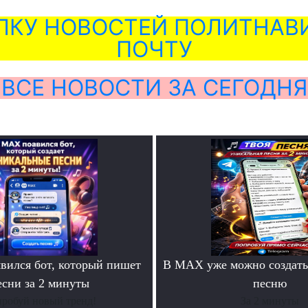
ЛКУ НОВОСТЕЙ ПОЛИТНАВИ
ПОЧТУ
ВСЕ НОВОСТИ ЗА СЕГОДНЯ
ился бот, который пишет
В MAX уже можно создать
есни за 2 минуты
песню
робуй новый тренд!
За 2 минуты