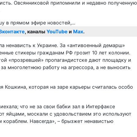
висть. Овсянниковой припомнили и недавно полученную
.
Вконтакте
, каналы
YouTube
и
Max
.
а ненависть к Украине. За «антивоенный демарш»
енные стикеры гражданам РФ грозит 10 лет колонии.
 этой «прозревшей» пропагандистске дают площадку и
за многолетнюю работу на агрессора, а не выносить
 Кошкина, которая на заре карьеры считалась особо
иехала; что не за свои бабки зал в Интерфаксе
ают яйцами, москали с удовольствием это используют
ым кораблем. Навсегда», – брызжет ненавистью