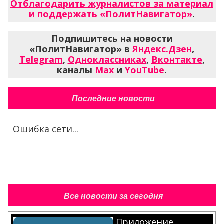
Отблагодарить журналистов за материал
и поддержать «ПолитНавигатор»
.
Подпишитесь на новости
«ПолитНавигатор» в
Яндекс.Дзен
,
Telegram
,
Одноклассниках
,
Вконтакте
,
каналы
Max
и
YouTube
.
Последние новости
Ошибка сети...
Все новости за сегодня
Приложение