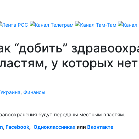
ак “добить” здравоохр
астям, у которых нет
,
Украина
,
Финансы
равоохранения будут переданы местным властям.
am
,
Facebook
,
Одноклассниках
или
Вконтакте