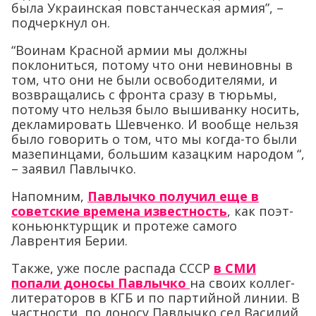
была Украинская повстанческая армия”, –
подчеркнул он.
“Воинам Красной армии мы должны
поклониться, потому что они невиновны в
том, что они не были освободителями, и
возвращались с фронта сразу в тюрьмы,
потому что нельзя было вышиванку носить,
декламировать Шевченко. И вообще нельзя
было говорить о том, что мы когда-то были
мазепинцами, большим казацким народом “,
– заявил Павлычко.
Напомним,
Павлычко получил еще в
советские времена известность
, как поэт-
коньюнктурщик и протеже самого
Лаврентия Берии.
Также, уже после распада СССР
в СМИ
попали доносы Павлычко
на своих коллег-
литераторов в КГБ и по партийной линии. В
частности, по доносу Павлычко сел Василий