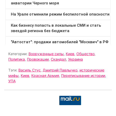
Категории:
Вооруженные силы
,
Киев
,
Общество
,
Политика
,
Провокации
,
Скандал
,
Украина
Тэги:
Василь Стус
,
Дмитрий Павлычко
,
исторические
мифы
,
Киев
,
Красная Армия
,
Переписывание истории
,
УПА