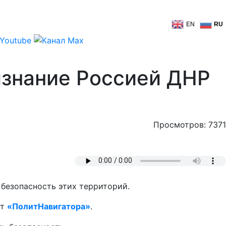
EN
RU
ризнание Россией ДНР
Просмотров: 7371
безопасность этих территорий.
нт
«ПолитНавигатора»
.