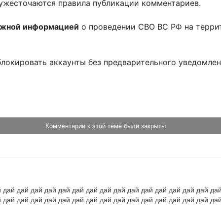
ужесточаются правила публикации комментариев.
ожной информацией
о проведении СВО ВС РФ на терри
блокировать аккаунты без предварительного уведомле
!
Комментарии к этой теме были закрыты
 дай дай дай дай дай дай дай дай дай дай дай дай дай дай дай дай
 дай дай дай дай дай дай дай дай дай дай дай дай дай дай дай дай