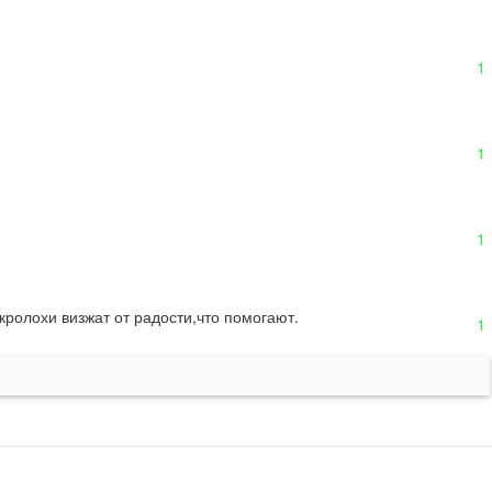
1
1
1
кролохи визжат от радости,что помогают.
1