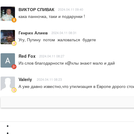
ВИКТОР СПИВАК
2024.04.11 09:40
кака панночка, таки и подарунки !
Генрих Алиев
2024.04.11 08:31
Угу, Путину  потом  жаловаться  будете
Red Fox
2024.04.11 08:27
Из слов благодарности х@хлы знают мало и дай
Valeriy
2024.04.11 08:23
А уже давно известно,что утилизация в Европе дорого сто