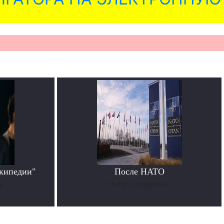
икипедии"
После НАТО
е
Читать подробнее