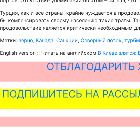
портов. Отсутствие упоминаний об этом – сигнал, что 
Турция, как и все страны, крайне нуждается в продово
бы компенсировать своему населению такие траты. Та
продовольствие является критически необходимым для
Метки:
зерно
,
Канада
,
Санкции
,
Северный поток
,
турби
English version :: Читать на английском
В Киеве злятся:
ОТБЛАГОДАРИТЬ 
ПОДПИШИТЕСЬ НА РАССЫ