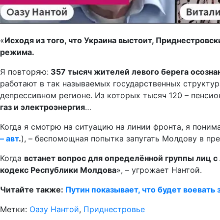
«
Исходя из того, что Украина выстоит, Приднестровск
режима.
Я повторяю:
357 тысяч жителей левого берега осозна
работают в так называемых государственных структур
депрессивном регионе. Из которых тысяч 120 – пенси
газ и электроэнергия
…
Когда я смотрю на ситуацию на линии фронта, я понима
– авт
.
), – беспомощная попытка запугать Молдову в пр
Когда
встанет вопрос для определённой группы лиц с 
кодекс Республики Молдова
», – угрожает Нантой.
Читайте также:
Путин показывает, что будет воевать 
Метки:
Оазу Нантой
,
Приднестровье