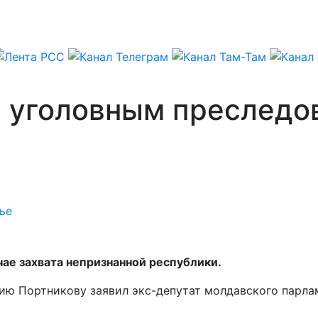
 уголовным преследо
ье
ае захвата непризнанной республики.
лию Портникову заявил экс-депутат молдавского парл