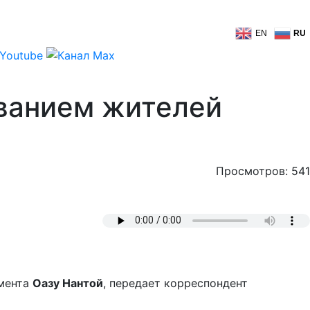
EN
RU
ванием жителей
Просмотров: 541
амента
Оазу Нантой
, передает корреспондент