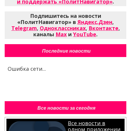
и поддержать «ПолитНавигатор»
.
Подпишитесь на новости
«ПолитНавигатор» в
Яндекс.Дзен
,
Telegram
,
Одноклассниках
,
Вконтакте
,
каналы
Max
и
YouTube
.
Последние новости
Ошибка сети...
Все новости за сегодня
Все новости в
одном приложении